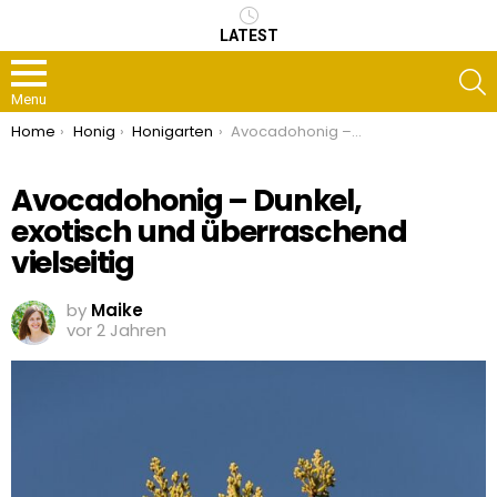
LATEST
S
Menu
You are here:
Home
Honig
Honigarten
Avocadohonig – Dunkel, exotisch und überraschend vielseitig
Avocadohonig – Dunkel,
exotisch und überraschend
vielseitig
by
Maike
vor 2 Jahren