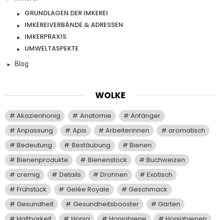
GRUNDLAGEN DER IMKEREI
IMKEREIVERBÄNDE & ADRESSEN
IMKERPRAXIS
UMWELTASPEKTE
Blog
WOLKE
Akazienhonig
Anatomie
Anfänger
Anpassung
Apis
Arbeiterinnen
aromatisch
Bedeutung
Bestäubung
Bienen
Bienenprodukte
Bienenstock
Buchweizen
cremig
Details
Drohnen
Exotisch
Frühstück
Gelée Royale
Geschmack
Gesundheit
Gesundheitsbooster
Gärten
Haltbarkeit
Honig
Honigbiene
Honigbienen