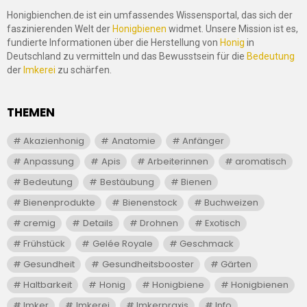
Honigbienchen.de ist ein umfassendes Wissensportal, das sich der
faszinierenden Welt der
Honigbienen
widmet. Unsere Mission ist es,
fundierte Informationen über die Herstellung von
Honig
in
Deutschland zu vermitteln und das Bewusstsein für die
Bedeutung
der
Imkerei
zu schärfen.
THEMEN
Akazienhonig
Anatomie
Anfänger
Anpassung
Apis
Arbeiterinnen
aromatisch
Bedeutung
Bestäubung
Bienen
Bienenprodukte
Bienenstock
Buchweizen
cremig
Details
Drohnen
Exotisch
Frühstück
Gelée Royale
Geschmack
Gesundheit
Gesundheitsbooster
Gärten
Haltbarkeit
Honig
Honigbiene
Honigbienen
Imker
Imkerei
Imkerpraxis
Info