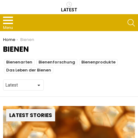
LATEST
S
Menu
You are here:
Home
Bienen
BIENEN
SUBTERMS
Bienenarten
Bienenforschung
Bienenprodukte
Das Leben der Bienen
LATEST STORIES