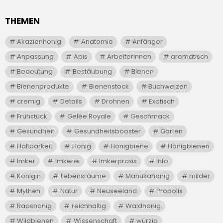
THEMEN
Akazienhonig
Anatomie
Anfänger
Anpassung
Apis
Arbeiterinnen
aromatisch
Bedeutung
Bestäubung
Bienen
Bienenprodukte
Bienenstock
Buchweizen
cremig
Details
Drohnen
Exotisch
Frühstück
Gelée Royale
Geschmack
Gesundheit
Gesundheitsbooster
Gärten
Haltbarkeit
Honig
Honigbiene
Honigbienen
Imker
Imkerei
Imkerpraxis
Info
Königin
Lebensräume
Manukahonig
milder
Mythen
Natur
Neuseeland
Propolis
Rapshonig
reichhaltig
Waldhonig
Wildbienen
Wissenschaft
würzig