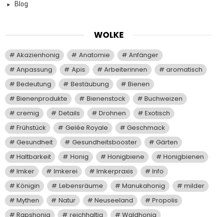
Blog
WOLKE
Akazienhonig
Anatomie
Anfänger
Anpassung
Apis
Arbeiterinnen
aromatisch
Bedeutung
Bestäubung
Bienen
Bienenprodukte
Bienenstock
Buchweizen
cremig
Details
Drohnen
Exotisch
Frühstück
Gelée Royale
Geschmack
Gesundheit
Gesundheitsbooster
Gärten
Haltbarkeit
Honig
Honigbiene
Honigbienen
Imker
Imkerei
Imkerpraxis
Info
Königin
Lebensräume
Manukahonig
milder
Mythen
Natur
Neuseeland
Propolis
Rapshonig
reichhaltig
Waldhonig