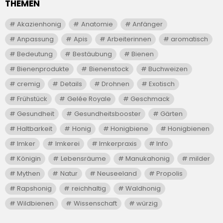
THEMEN
Akazienhonig
Anatomie
Anfänger
Anpassung
Apis
Arbeiterinnen
aromatisch
Bedeutung
Bestäubung
Bienen
Bienenprodukte
Bienenstock
Buchweizen
cremig
Details
Drohnen
Exotisch
Frühstück
Gelée Royale
Geschmack
Gesundheit
Gesundheitsbooster
Gärten
Haltbarkeit
Honig
Honigbiene
Honigbienen
Imker
Imkerei
Imkerpraxis
Info
Königin
Lebensräume
Manukahonig
milder
Mythen
Natur
Neuseeland
Propolis
Rapshonig
reichhaltig
Waldhonig
Wildbienen
Wissenschaft
würzig