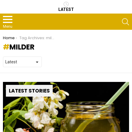
LATEST
S
Menu
You are here:
Home
Tag Archives: milder
MILDER
LATEST STORIES