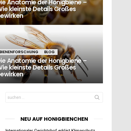
ie Anatomie der Honigbiene –
ie kleinste Details Großes
ewirken
BIENENFORSCHUNG
BLOG
ie Anatomie der Honigbiene –
ie kleinste Details Großes
ewirken
Search
for:
NEU AUF HONIGBIENCHEN
Internationaler Gerichtshof erklärt Klimaschutz