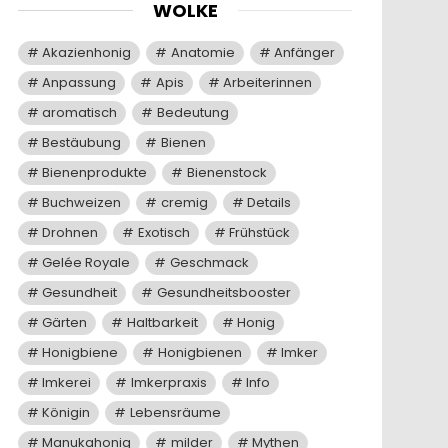
WOLKE
Akazienhonig
Anatomie
Anfänger
Anpassung
Apis
Arbeiterinnen
aromatisch
Bedeutung
Bestäubung
Bienen
Bienenprodukte
Bienenstock
Buchweizen
cremig
Details
Drohnen
Exotisch
Frühstück
Gelée Royale
Geschmack
Gesundheit
Gesundheitsbooster
Gärten
Haltbarkeit
Honig
Honigbiene
Honigbienen
Imker
Imkerei
Imkerpraxis
Info
Königin
Lebensräume
Manukahonig
milder
Mythen