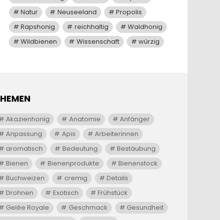
Natur
Neuseeland
Propolis
Rapshonig
reichhaltig
Waldhonig
Wildbienen
Wissenschaft
würzig
THEMEN
Akazienhonig
Anatomie
Anfänger
Anpassung
Apis
Arbeiterinnen
aromatisch
Bedeutung
Bestäubung
Bienen
Bienenprodukte
Bienenstock
Buchweizen
cremig
Details
Drohnen
Exotisch
Frühstück
Gelée Royale
Geschmack
Gesundheit