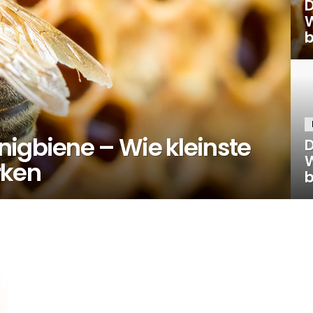
D
W
b
nigbiene – Wie kleinste
D
W
rken
b