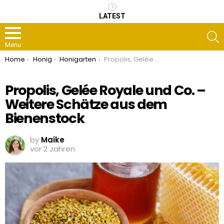
LATEST
S
Menu
You are here:
Home
Honig
Honigarten
Propolis, Gelée Royale und Co. – Weitere Schätze aus dem Bienenstock
Propolis, Gelée Royale und Co. –
Weitere Schätze aus dem
Bienenstock
by
Maike
vor 2 Jahren