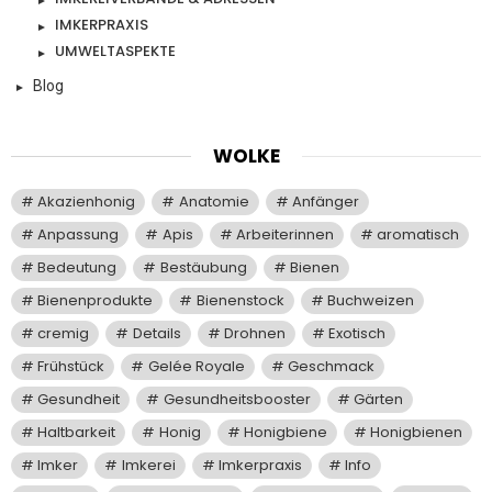
IMKERPRAXIS
UMWELTASPEKTE
Blog
WOLKE
Akazienhonig
Anatomie
Anfänger
Anpassung
Apis
Arbeiterinnen
aromatisch
Bedeutung
Bestäubung
Bienen
Bienenprodukte
Bienenstock
Buchweizen
cremig
Details
Drohnen
Exotisch
Frühstück
Gelée Royale
Geschmack
Gesundheit
Gesundheitsbooster
Gärten
Haltbarkeit
Honig
Honigbiene
Honigbienen
Imker
Imkerei
Imkerpraxis
Info