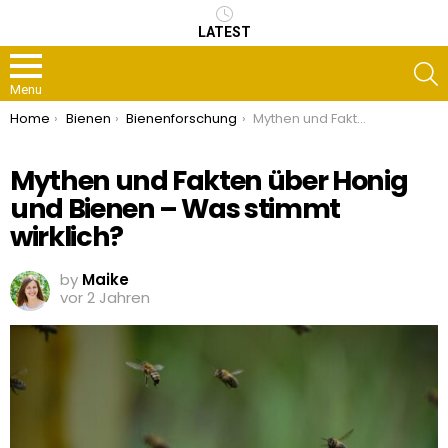
LATEST
S
Menu
You are here:
Home
Bienen
Bienenforschung
Mythen und Fakten über Honig und Bienen – Was stimmt wirklich?
Mythen und Fakten über Honig
und Bienen – Was stimmt
wirklich?
by
Maike
vor 2 Jahren