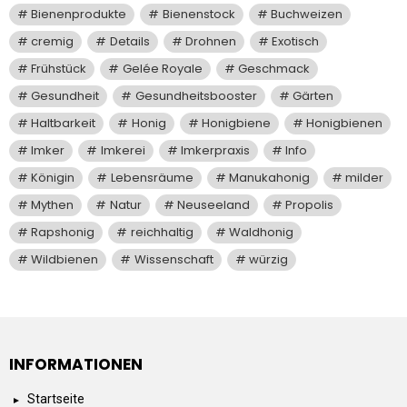
Bienenprodukte
Bienenstock
Buchweizen
cremig
Details
Drohnen
Exotisch
Frühstück
Gelée Royale
Geschmack
Gesundheit
Gesundheitsbooster
Gärten
Haltbarkeit
Honig
Honigbiene
Honigbienen
Imker
Imkerei
Imkerpraxis
Info
Königin
Lebensräume
Manukahonig
milder
Mythen
Natur
Neuseeland
Propolis
Rapshonig
reichhaltig
Waldhonig
Wildbienen
Wissenschaft
würzig
INFORMATIONEN
Startseite