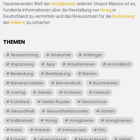
faszinierenden Welt der
Honigbienen
widmet. Unsere Mission ist es,
fundierte Informationen über die Herstellung von
Honig
in
Deutschland zu vermitteln und das Bewusstsein für die
Bedeutung
der
Imkerei
zu schärfen.
THEMEN
Akazienhonig
Anatomie
Anfänger
Anpassung
Apis
Arbeiterinnen
aromatisch
Bedeutung
Bestäubung
Bienen
Bienenprodukte
Bienenstock
Buchweizen
cremig
Details
Drohnen
Exotisch
Frühstück
Gelée Royale
Geschmack
Gesundheit
Gesundheitsbooster
Gärten
Haltbarkeit
Honig
Honigbiene
Honigbienen
Imker
Imkerei
Imkerpraxis
Info
Königin
Lebensräume
Manukahonig
milder