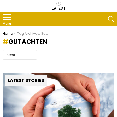
LATEST
S
Menu
You are here:
Home
Tag Archives: Gutachten
GUTACHTEN
LATEST STORIES