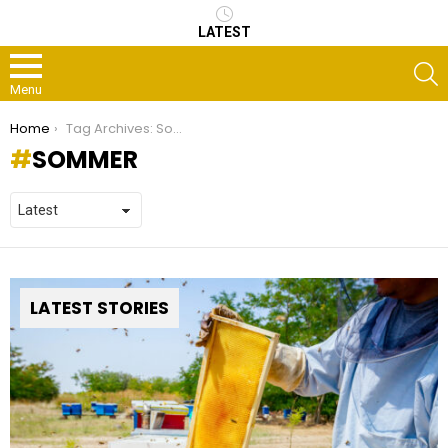
LATEST
S
Menu
You are here:
Home
Tag Archives: Sommer
SOMMER
LATEST STORIES