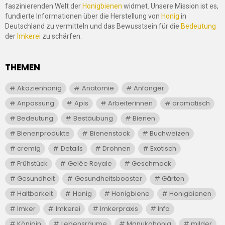
faszinierenden Welt der
Honigbienen
widmet. Unsere Mission ist es,
fundierte Informationen über die Herstellung von
Honig
in
Deutschland zu vermitteln und das Bewusstsein für die
Bedeutung
der
Imkerei
zu schärfen.
THEMEN
Akazienhonig
Anatomie
Anfänger
Anpassung
Apis
Arbeiterinnen
aromatisch
Bedeutung
Bestäubung
Bienen
Bienenprodukte
Bienenstock
Buchweizen
cremig
Details
Drohnen
Exotisch
Frühstück
Gelée Royale
Geschmack
Gesundheit
Gesundheitsbooster
Gärten
Haltbarkeit
Honig
Honigbiene
Honigbienen
Imker
Imkerei
Imkerpraxis
Info
Königin
Lebensräume
Manukahonig
milder